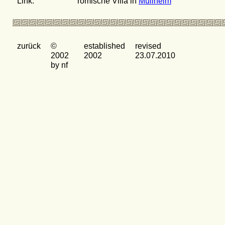
Link:
römische Villa in
Müllheim
zurück
©
established
revised
2002
2002
23.07.2010
by nf