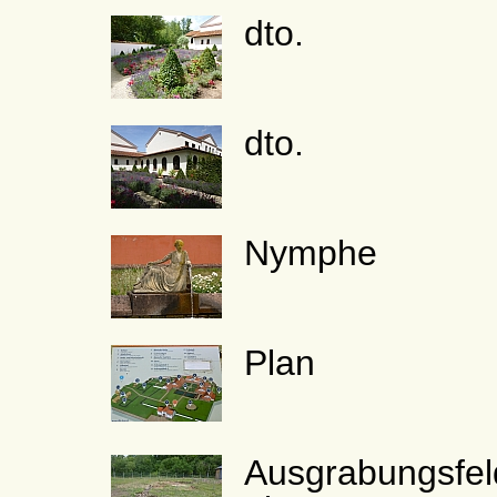
dto.
dto.
Nymphe
Plan
Ausgrabungsfel