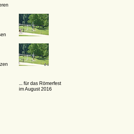
eren
en
zen
... für das Römerfest
im August 2016
n