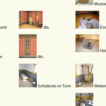
Musizi
wand
dto.
Ess
Hei
le
dto.
Schlafecke im Turm
Webe