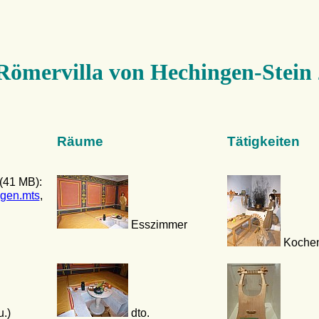
Römervilla von Hechingen-Stein
Räume
Tätigkeiten
(41 MB):
ngen.mts
,
n
Esszimmer
Koche
.)
dto.