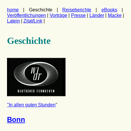
home
| Geschichte |
Reiseberichte
|
eBooks
|
Veröffentlichungen
|
Vorträge
|
Presse
|
Länder
|
Macke
|
Latein
|
Zitat/Link
|
Geschichte
"In allen guten Stunden
"
Bonn