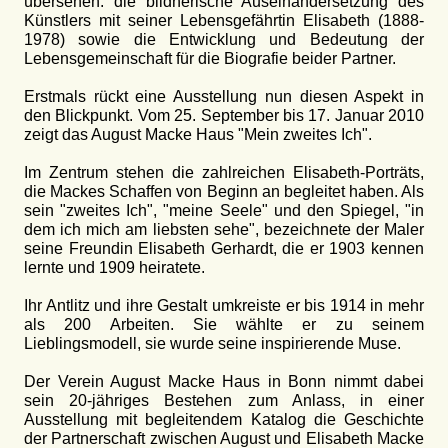
übersehen: die bildnerische Auseinandersetzung des
Künstlers mit seiner Lebensgefährtin Elisabeth (1888-
1978) sowie die Entwicklung und Bedeutung der
Lebensgemeinschaft für die Biografie beider Partner.
Erstmals rückt eine Ausstellung nun diesen Aspekt in
den Blickpunkt. Vom 25. September bis 17. Januar 2010
zeigt das August Macke Haus "Mein zweites Ich".
Im Zentrum stehen die zahlreichen Elisabeth-Porträts,
die Mackes Schaffen von Beginn an begleitet haben. Als
sein "zweites Ich", "meine Seele" und den Spiegel, "in
dem ich mich am liebsten sehe", bezeichnete der Maler
seine Freundin Elisabeth Gerhardt, die er 1903 kennen
lernte und 1909 heiratete.
Ihr Antlitz und ihre Gestalt umkreiste er bis 1914 in mehr
als 200 Arbeiten. Sie wählte er zu seinem
Lieblingsmodell, sie wurde seine inspirierende Muse.
Der Verein August Macke Haus in Bonn nimmt dabei
sein 20-jähriges Bestehen zum Anlass, in einer
Ausstellung mit begleitendem Katalog die Geschichte
der Partnerschaft zwischen August und Elisabeth Macke