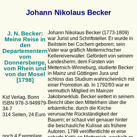
Johann Nikolaus Becker
Johann Nikolaus Becker (1773-1809)
J. N. Becker:
war Jurist und Schriftsteller. Er wurde in
Meine Reise in
Beilstein bei Cochem geboren; sein
den
Vater war gräflich Metternichscher
Departementern
Kellereiverwalter. Gefördert von seinem
vom
Landesherrn, dem Fürsten von
Donnersberge,
Metternich-Winneburg, studierte Becker
vom Rhein und
in Mainz und Göttingen Jura und
von der Mosel
schloss das Studium wahrscheinlich mit
[1798]
einer Promotion ab. In 1792/93 war er
vermutlich Mitglied im Mainzer
Jakobinerklub. Becker wettert in seinem
Kid Verlag, Bonn
Bericht über den Mittelrhein über die
ISBN 978-3-949979-
erbärmliche, durch die Kirche
34-7
verursachte Rückständigkeit der
314 Seiten, 24 Euro
Bauern; er schaut viel genauer hinter
die beschauliche Kulisse als frühere
Autoren. 1798 veröffentlichte er eine
noch 4 Exemplare