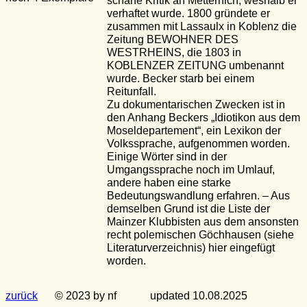
scharfe Kritik an Metternich, weshalb er
verhaftet wurde. 1800 gründete er
zusammen mit Lassaulx in Koblenz die
Zeitung BEWOHNER DES
WESTRHEINS, die 1803 in
KOBLENZER ZEITUNG umbenannt
wurde. Becker starb bei einem
Reitunfall.
Zu dokumentarischen Zwecken ist in
den Anhang Beckers „Idiotikon aus dem
Moseldepartement“, ein Lexikon der
Volkssprache, aufgenommen worden.
Einige Wörter sind in der
Umgangssprache noch im Umlauf,
andere haben eine starke
Bedeutungswandlung erfahren. – Aus
demselben Grund ist die Liste der
Mainzer Klubbisten aus dem ansonsten
recht polemischen Göchhausen (siehe
Literaturverzeichnis) hier eingefügt
worden.
zurück
© 2023 by nf
updated 10.08.2025