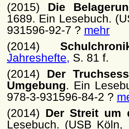
(2015)
Die Belageru
1689. Ein Lesebuch. (U
931596-92-7 ?
mehr
(2014)
Schulchroni
Jahreshefte,
S. 81 f.
(2014)
Der Truchses
Umgebung
. Ein Leseb
978-3-931596-84-2 ?
m
(2014)
Der Streit um
Lesebuch. (USB Köln,