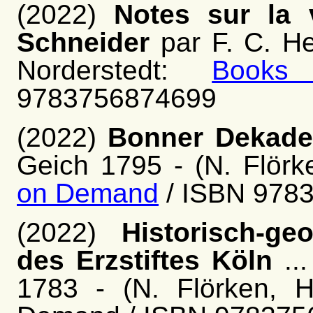
(2022)
Notes sur la v
Schneider
par F. C. He
Norderstedt:
Books
9783756874699
(2022)
Bonner Dekaden
Geich 1795 - (N. Flörk
on Demand
/ ISBN 978
(2022)
Historisch-g
des Erzstiftes Köln
..
1783 - (N. Flörken, H