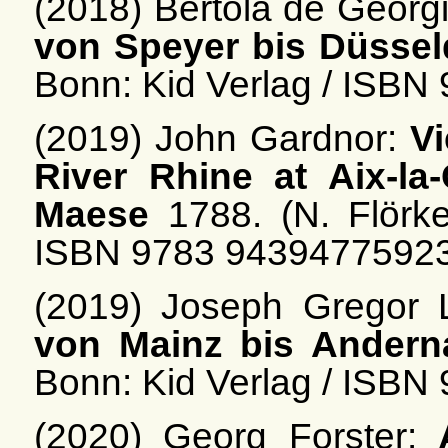
(2018) Bertola de Georgi
von Speyer bis Düssel
Bonn: Kid Verlag / ISB
(2019) John Gardnor:
V
River Rhine at Aix-la
Maese
1788. (N. Flörke
ISBN 9783 9439477592
(2019) Joseph Gregor
von Mainz bis Andern
Bonn: Kid Verlag / ISB
(2020) Georg Forster: