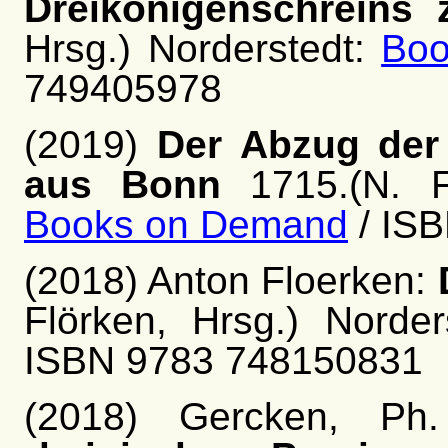
Dreikönigenschreins 
Hrsg.) Norderstedt:
Bo
749405978
(2019)
Der Abzug der
aus Bonn
1715.(N. Fl
Books on Demand
/ IS
(2018) Anton Floerken:
Flörken, Hrsg.) Norde
ISBN 9783 748150831
(2018) Gercken, P