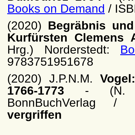
Books on Demand
/ IS
(2020)
Begräbnis und
Kurfürsten Clemens 
Hrg.) Norderstedt:
B
9783751951678
(2020) J.P.N.M.
Vogel
1766-1773
- (N. Fl
BonnBuchVerlag / I
vergriffen