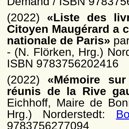
Demand / ISBN 978375
(2022)
«Liste des liv
Citoyen Maugérard a c
nationale de Paris»
par
- (N. Flörken, Hrg.) Nor
ISBN 9783756202416
(2022)
«Mémoire sur
réunis de la Rive ga
Eichhoff, Maire de Bon
Hrg.) Norderstedt:
B
9783756277094