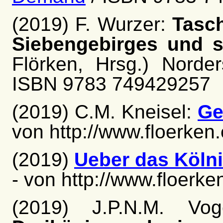
(2019) F. Wurzer:
Tasc
Siebengebirges und 
Flörken, Hrsg.) Norde
ISBN 9783 749429257
(2019) C.M. Kneisel:
Ge
von http://www.floerken
(2019)
Ueber das Köln
- von http://www.floerke
(2019) J.P.N.M. Vo