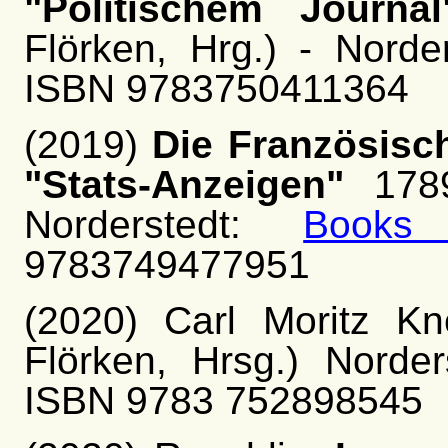
"Politischem Journal
Flörken, Hrg.) - Norde
ISBN 9783750411364
(2019)
Die Französisch
"Stats-Anzeigen"
1789
Norderstedt:
Books
9783749477951
(2020) Carl Moritz Kn
Flörken, Hrsg.) Norde
ISBN 9783 752898545