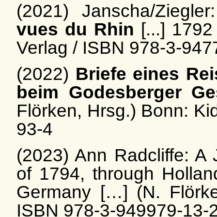
(2021) Janscha/Ziegler:
vues du Rhin
[...] 179
Verlag / ISBN 978-3-947
(2022)
Briefe eines Re
beim Godesberger Ge
Flörken, Hrsg.) Bonn: Ki
93-4
(2023) Ann Radcliffe:
A 
of 1794, through Hollan
Germany
[…]
(N. Flörk
ISBN 978-3-949979-13-