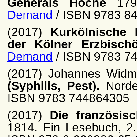
Generals Hoche
1797
Demand
/ ISBN 9783 8
(2017)
Kurkölnische 
der Kölner Erzbischö
Demand
/ ISBN 9783 7
(2017) Johannes Wid
(Syphilis, Pest).
Norde
ISBN 9783 744864305
(2017)
Die französis
1814. Ein Lesebuch, 2.