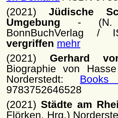
(2021)
Jüdische S
Umgebung
- (N. F
BonnBuchVerlag / I
vergriffen
mehr
(2021)
Gerhard vo
Biographie von Hasse
Norderstedt:
Books
9783752646528
(2021)
Städte am Rhei
Flörken, Hrg.) Norderst