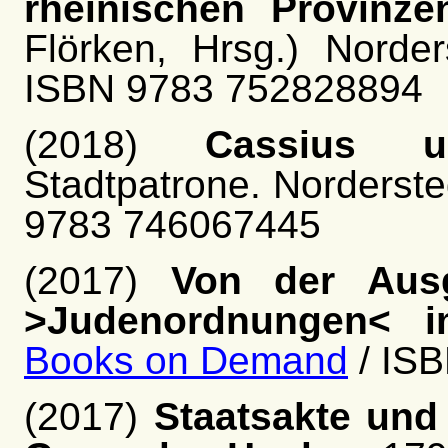
rheinischen Provinze
Flörken, Hrsg.) Norde
ISBN 9783 752828894
(2018)
Cassius u
Stadtpatrone. Norderste
9783 746067445
(2017)
Von der Ausg
>Judenordnungen< i
Books on Demand
/ IS
(2017)
Staatsakte und