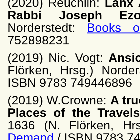
(2020) Reuchlin:
Lanx 
Rabbi Joseph Ezo
Norderstedt:
Books 
752898231
(2019) Nic. Vogt:
Ansi
Flörken, Hrsg.) Norde
ISBN 9783 749446896
(2019) W.Crowne:
A tru
Places of the Trave
1636 (N. Flörken, Hr
Demand
/ ISBN 9783 7