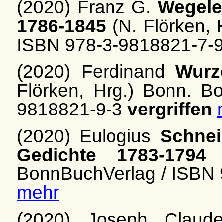
(2020) Franz G.
Wegeler
1786-1845
(N. Flörken, 
ISBN 978-3-9818821-7-
(2020) Ferdinand
Wurz
Flörken, Hrg.) Bonn. B
9818821-9-3
vergriffen
(2020) Eulogius
Schnei
Gedichte 1783-1794
(
BonnBuchVerlag / ISBN
mehr
(2020) Joseph Clau